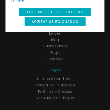
Ver Mais
Redes Sociais
ACEITAR TODOS OS COOKIES
ACEITAR SELECIONADOS
A leiloeira C. Paraíso
Leilões
Blog
Quem somos
Faq's
Contactos
Legal
Termos e Condições
Política de Privacidade
Politíca de Cookies
Resolução de Litígios