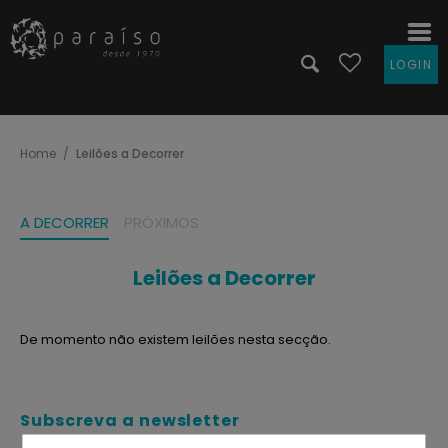
LOGIN
Home
Leilões a Decorrer
A DECORRER
PRÓXIMOS
Leilões a Decorrer
De momento não existem leilões nesta secção.
Subscreva a newsletter
Fique sempre a par das melhores oportunidades de