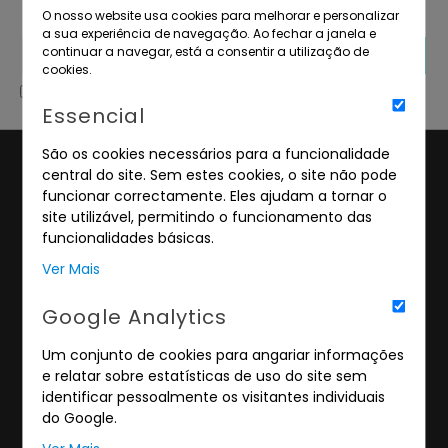
O nosso website usa cookies para melhorar e personalizar
negócio.
a sua experiência de navegação. Ao fechar a janela e
continuar a navegar, está a consentir a utilização de
SUBSCREVER
cookies.
Li e aceito a
Política de Privacidade
.
Essencial
São os cookies necessários para a funcionalidade
central do site. Sem estes cookies, o site não pode
funcionar correctamente. Eles ajudam a tornar o
site utilizável, permitindo o funcionamento das
funcionalidades básicas.
Sede
Ver Mais
Rua Andrade, 2 R/C Dto
Google Analytics
1170-015 Lisboa
Um conjunto de cookies para angariar informações
Escritório e Armazém
e relatar sobre estatísticas de uso do site sem
identificar pessoalmente os visitantes individuais
Rua Casal dos Netos, Lt. 15
do Google.
1495-687 Cruz Quebrada