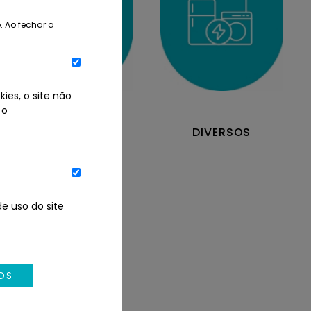
. Ao fechar a
ies, o site não
 o
DIREITOS
DIVERSOS
e uso do site
OS