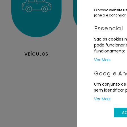
O nosso website us
janela e continuar 
Essencial
São os cookies n
pode funcionar c
funcionamento d
IMÓVEIS
VEÍCULOS
Ver Mais
Google Ana
Um conjunto de c
sem identificar 
Ver Mais
A