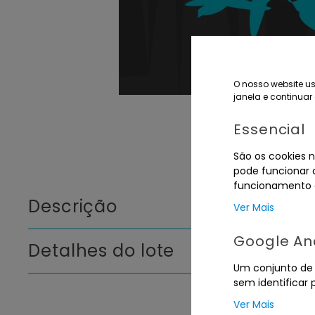
O nosso website us
janela e continuar 
Essencial
São os cookies n
pode funcionar c
funcionamento d
Descrição
Ver Mais
Google Ana
Detalhes do lote
Um conjunto de c
sem identificar 
Ver Mais