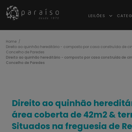
LEILÕES
CATEG
Home
Direito ao quinhão hereditário - composto por casa construída de ci
Concelho de Paredes
Direito ao quinhão hereditário - composto por casa construída de c
Concelho de Paredes
Direito ao quinhão heredit
área coberta de 42m2 & terr
Situados na freguesia de R