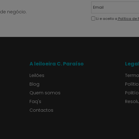
de negócio.
Li e aceito a
Política de
A leiloeira C. Paraíso
Lega
Leilões
Termo
Blog
Políti
Quem somos
Polití
Faq's
Resolu
Contactos