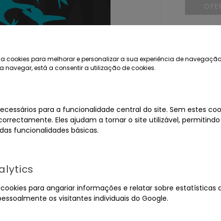
OFE
Pretende
leilão?
a cookies para melhorar e personalizar a sua experiência de navegação
Valor:
a navegar, está a consentir a utilização de cookies.
€
ecessários para a funcionalidade central do site. Sem estes cook
LICI
orrectamente. Eles ajudam a tornar o site utilizável, permitindo
as funcionalidades básicas.
Pretende
Valor:
lytics
€
ookies para angariar informações e relatar sobre estatísticas d
pessoalmente os visitantes individuais do Google.
LICI