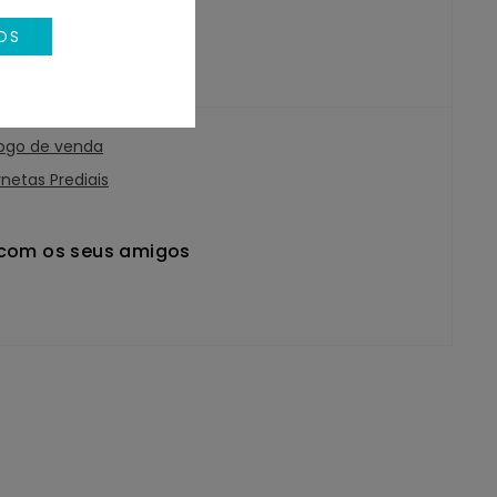
OS
ra
ogo de venda
netas Prediais
 com os seus amigos