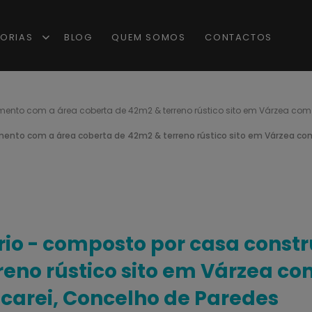
ORIAS
BLOG
QUEM SOMOS
CONTACTOS
mento com a área coberta de 42m2 & terreno rústico sito em Várzea com 
imento com a área coberta de 42m2 & terreno rústico sito em Várzea com
ário - composto por casa const
eno rústico sito em Várzea co
ecarei, Concelho de Paredes