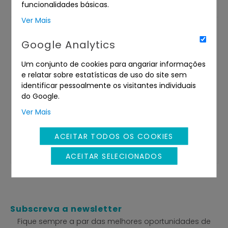
funcionalidades básicas.
Ver Mais
Submeta a sua proposta por e-mail usando a minuta
Google Analytics
abaixo
Um conjunto de cookies para angariar informações
Catálogo de venda
e relatar sobre estatísticas de uso do site sem
identificar pessoalmente os visitantes individuais
Cadernetas Prediais Urbanas
do Google.
Ver Mais
Partilhe com os seus amigos
ACEITAR TODOS OS COOKIES
ACEITAR SELECIONADOS
Subscreva a newsletter
Fique sempre a par das melhores oportunidades de