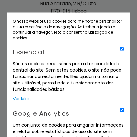
Rua Andrade, 2 R/C Dto.
1170-015 Lisboa
O nosso website usa cookies para melhorar e personalizar
a sua experiência de navegação. Ao fechar a janela e
Escritório e Armazém
continuar a navegar, está a consentir a utilização de
cookies.
Rua Casal dos Netos, Lt. 15
1495-687 Cruz Quebrada
Essencial
São os cookies necessários para a funcionalidade
Chamada para rede fixa
central do site. Sem estes cookies, o site não pode
funcionar correctamente. Eles ajudam a tornar o
nacional
site utilizável, permitindo o funcionamento das
Tel: (+351) 21 812 23 84
funcionalidades básicas.
Tel: (+351) 21 812 39 84
Ver Mais
Google Analytics
Email
Um conjunto de cookies para angariar informações
info@cparaiso.pt
e relatar sobre estatísticas de uso do site sem