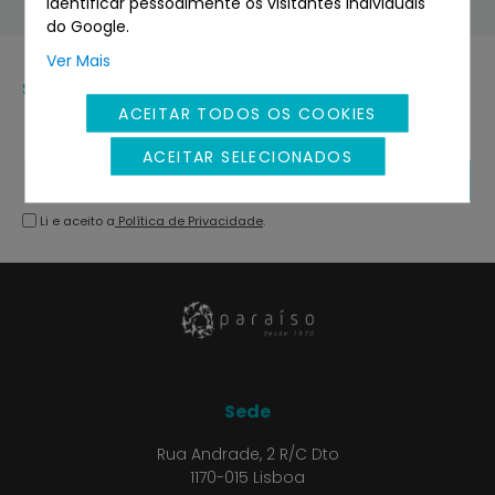
identificar pessoalmente os visitantes individuais
do Google.
Ver Mais
Subscreva a newsletter
ACEITAR TODOS OS COOKIES
Fique sempre a par das melhores oportunidades de
negócio.
ACEITAR SELECIONADOS
SUBSCREVER
Li e aceito a
Política de Privacidade
.
Sede
Rua Andrade, 2 R/C Dto
1170-015 Lisboa