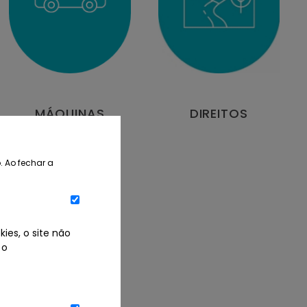
MÁQUINAS
DIREITOS
. Ao fechar a
ies, o site não
 o