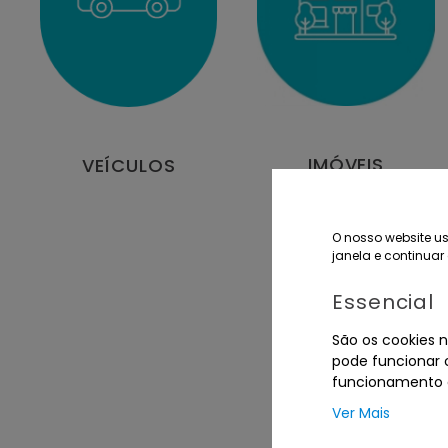
IMÓVEIS
VEÍCULOS
O nosso website us
janela e continuar 
Essencial
São os cookies n
pode funcionar c
funcionamento d
Ver Mais