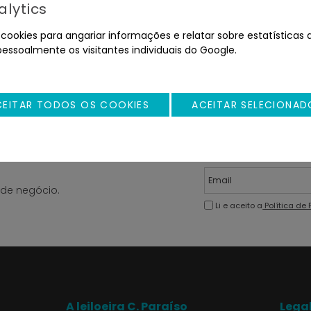
lytics
ookies para angariar informações e relatar sobre estatísticas d
DIVERSOS
pessoalmente os visitantes individuais do Google.
CEITAR TODOS OS COOKIES
ACEITAR SELECIONAD
de negócio.
Li e aceito a
Política de
A leiloeira C. Paraíso
Lega