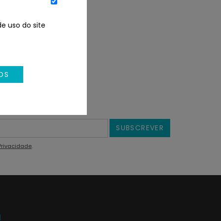
e uso do site
OS
SUBSCREVER
 Privacidade
.
l