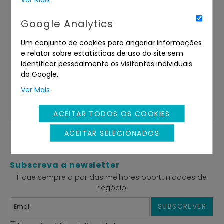
abaixo
Google Analytics
Catálogo de venda
Um conjunto de cookies para angariar informações
Minuta de proposta
e relatar sobre estatísticas de uso do site sem
identificar pessoalmente os visitantes individuais
do Google.
Partilhe com os seus amigos
Ver Mais
ACEITAR TODOS OS COOKIES
ACEITAR SELECIONADOS
Subscreva a newsletter
Fique sempre a par das melhores oportunidades de
negócio.
SUBSCREVER