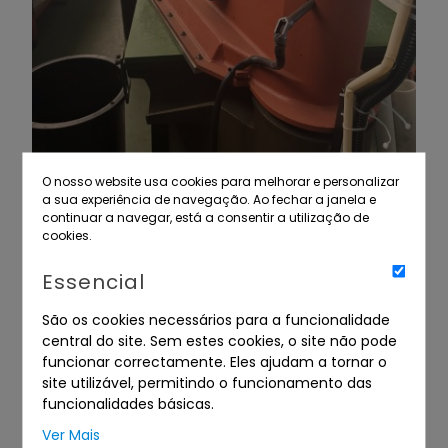
O nosso website usa cookies para melhorar e personalizar
a sua experiência de navegação. Ao fechar a janela e
continuar a navegar, está a consentir a utilização de
Balancé de braço da marca ATOM
cookies.
com mesa de apoio e mesa de corte
manual
Essencial
São os cookies necessários para a funcionalidade
central do site. Sem estes cookies, o site não pode
funcionar correctamente. Eles ajudam a tornar o
LICITAR
+ INFO
site utilizável, permitindo o funcionamento das
funcionalidades básicas.
Ver Mais