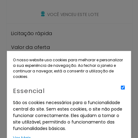
VOCÊ VENCEU ESTE LOTE
Licitação rápida
Valor da oferta
€
O nosso website usa cookies para melhorar e personalizar
a sua experiência de navegação. Ao fechar a janela e
continuar a navegar, está a consentir a utilização de
cookies.
OFERTA MÁXIMA
Essencial
LICITAR
São os cookies necessários para a funcionalidade
central do site. Sem estes cookies, o site não pode
funcionar correctamente. Eles ajudam a tornar o
Pretende fazer uma oferta antes do item
site utilizável, permitindo o funcionamento das
iniciar o leilão?
funcionalidades básicas.
Ver Mais