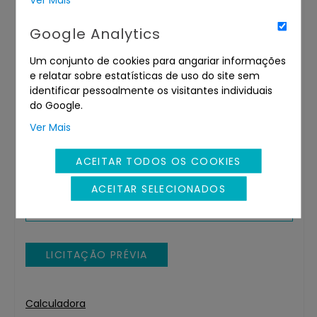
Valor:
€
Google Analytics
Um conjunto de cookies para angariar informações
e relatar sobre estatísticas de uso do site sem
LICITAÇÃO PRÉVIA
identificar pessoalmente os visitantes individuais
do Google.
Ver Mais
Pretende fazer uma oferta final no item
retirado?
ACEITAR TODOS OS COOKIES
Valor:
ACEITAR SELECIONADOS
€
LICITAÇÃO PRÉVIA
Calculadora