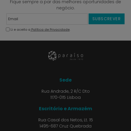
Fique sempre a par das melhores oportunidades de
negócio.
SUBSCREVER
Li e aceito a
Política de Privacidade
.
Sede
Rua Andrade, 2 R/C Dto
1170-015 Lisboa
Escritório e Armazém
Rua Casal dos Netos, Lt. 15
1495-687 Cruz Quebrada