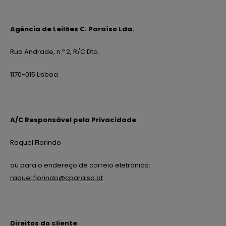
Agência de Leilões C. Paraíso Lda.
Rua Andrade, n.º 2, R/C Dto.
1170-015 Lisboa
A/C Responsável pela Privacidade
Raquel Florindo
ou para o endereço de correio eletrónico:
raquel.florindo@cparaiso.pt
Direitos do cliente