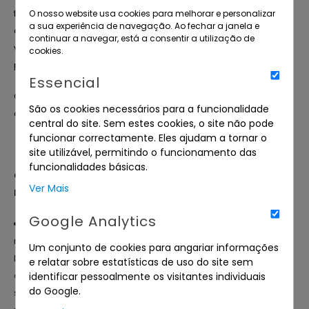
telemóvel) através do navegador de internet (“browser”) e
O nosso website usa cookies para melhorar e personalizar
a sua experiência de navegação. Ao fechar a janela e
que são utilizados habitualmente para reter informação da
continuar a navegar, está a consentir a utilização de
visita ao site entre diversas sessões (ex.: preferências,
cookies.
páginas visitadas, etc.).
Essencial
Os cookies são utilizados pela maioria dos sites na internet
São os cookies necessários para a funcionalidade
com o objetivo final de melhorar a experiência do utilizador.
central do site. Sem estes cookies, o site não pode
funcionar correctamente. Eles ajudam a tornar o
site utilizável, permitindo o funcionamento das
funcionalidades básicas.
Que tipo de Cookies são utilizados nos websites da
Ver Mais
Leilões Paraíso Lda.?
Google Analytics
Cookies estritamente necessários
: permitem que
navegue no site e utilize as aplicações e serviços que a
Um conjunto de cookies para angariar informações
Leilões Paraíso Lda. disponibiliza, como por exemplo aceder
e relatar sobre estatísticas de uso do site sem
a áreas seguras do site, entre outros. Sem estes cookies os
identificar pessoalmente os visitantes individuais
do Google.
serviços não podem ser prestados.