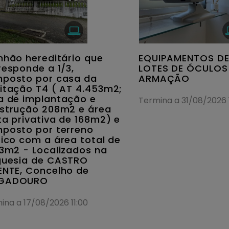
nhão hereditário que
EQUIPAMENTOS DE
responde a 1/3,
LOTES DE ÓCULOS
posto por casa da
ARMAÇÃO
itação T4 ( AT 4.453m2;
a de implantação e
Termina a 31/08/2026 1
strução 208m2 e área
ta privativa de 168m2) e
posto por terreno
tico com a área total de
23m2 - Localizados na
guesia de CASTRO
ENTE, Concelho de
GADOURO
ina a 17/08/2026 11:00