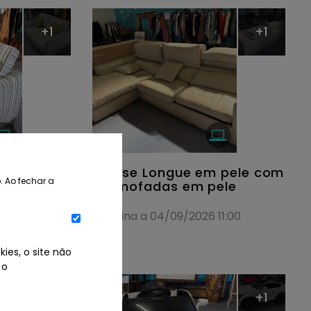
+1
+1
, em
Chaise Longue em pele com
. Ao fechar a
 verdes e
2 almofadas em pele
 verdes
Termina a 04/09/2026 11:00
11:00
ies, o site não
 o
+1
+1