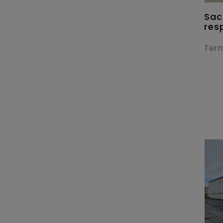
Sac
res
Term