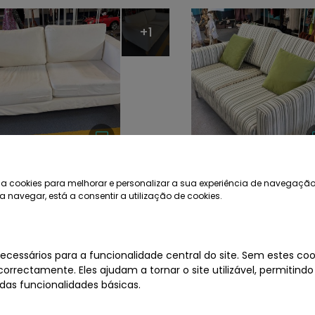
+1
á de 2 lugares, em
Sofá de 2 lugares
a cookies para melhorar e personalizar a sua experiência de navegação
ido de cor branca
tecido com riscas
a navegar, está a consentir a utilização de cookies.
com 2 almofadas
ina a 02/09/2026 11:00
Termina a 03/09/2026 
ecessários para a funcionalidade central do site. Sem estes cook
orrectamente. Eles ajudam a tornar o site utilizável, permitindo
as funcionalidades básicas.
+1