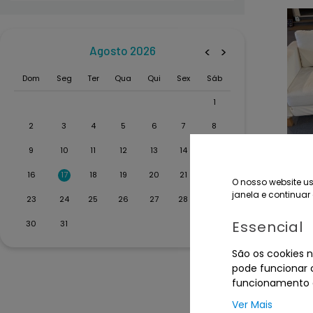
Agosto 2026
<
>
Dom
Seg
Ter
Qua
Qui
Sex
Sáb
1
2
3
4
5
6
7
8
9
10
11
12
13
14
15
Sof
16
17
18
19
20
21
22
O nosso website us
tec
janela e continuar 
23
24
25
26
27
28
29
Term
Essencial
30
31
São os cookies n
pode funcionar c
funcionamento d
Ver Mais