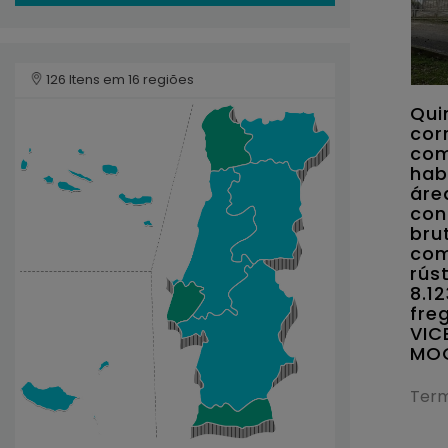
126 Itens em 16 regiões
Qui
cor
com
hab
áre
con
bru
com
rús
8.1
fre
VIC
MO
Term