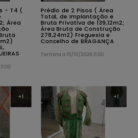
s - T4 (
Prédio de 2 Pisos ( Área
e
Total, de Implantação e
2; Área
Bruta Privativa de 139,12m2;
ção
Área Bruta de Construção
Bruta
278,24m2) Freguesia e
40m2)
Concelho de BRAGANÇA
S,
UEIRAS
Termina a 15/10/2026 11:00
11:00
+1
+1