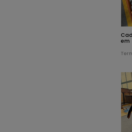
Cad
em 
Term