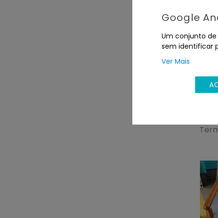
Google Ana
Um conjunto de c
sem identificar 
Ver Mais
A
Qua
hol
Tom
Term