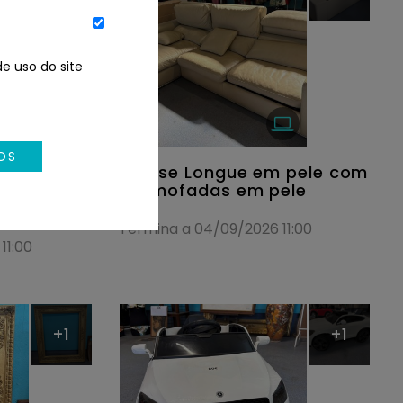
e uso do site
OS
, em
Chaise Longue em pele com
 verdes e
2 almofadas em pele
 verdes
Termina a 04/09/2026 11:00
11:00
+1
+1