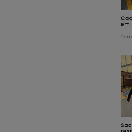
Cad
em 
Term
Sac
res