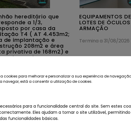
nhão hereditário que
EQUIPAMENTOS DE
responde a 1/3,
LOTES DE ÓCULOS
posto por casa da
ARMAÇÃO
itação T4 ( AT 4.453m2;
a de implantação e
Termina a 31/08/2026 1
strução 208m2 e área
ta privativa de 168m2) e
posto por terreno
tico com a área total de
23m2 - Localizados na
guesia de CASTRO
a cookies para melhorar e personalizar a sua experiência de navegação
ENTE, Concelho de
a navegar, está a consentir a utilização de cookies.
GADOURO
ina a 17/08/2026 11:00
ecessários para a funcionalidade central do site. Sem estes cook
orrectamente. Eles ajudam a tornar o site utilizável, permitindo
as funcionalidades básicas.
+1