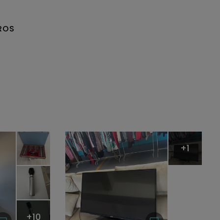
ROS
+1
+10