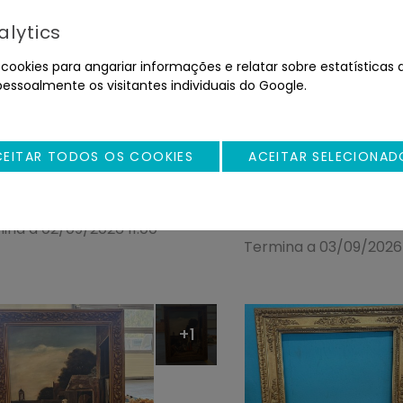
lytics
ookies para angariar informações e relatar sobre estatísticas d
pessoalmente os visitantes individuais do Google.
CEITAR TODOS OS COOKIES
ACEITAR SELECIONAD
á de 2 lugares, em
Sofá de 2 lugares
ido de cor branca
tecido com riscas
com 2 almofadas
ina a 02/09/2026 11:00
Termina a 03/09/2026 
+1