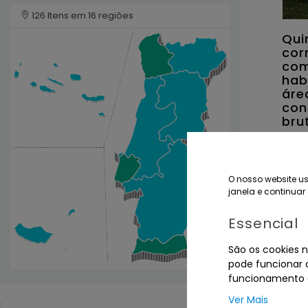
126 Itens em 16 regiões
Qui
cor
com
hab
áre
con
bru
com
rús
8.1
fre
O nosso website us
VIC
janela e continuar 
MO
Essencial
Term
São os cookies n
pode funcionar c
funcionamento d
Ver Mais