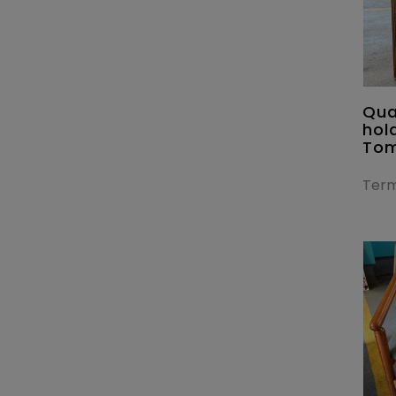
Qua
hol
Tom
Term