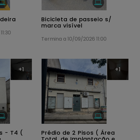
deira
Bicicleta de passeio s/
marca visível
11:30
Termina a 10/09/2026 11:00
+1
+1
s - T4 (
Prédio de 2 Pisos ( Área
e
Total, de Implantação e