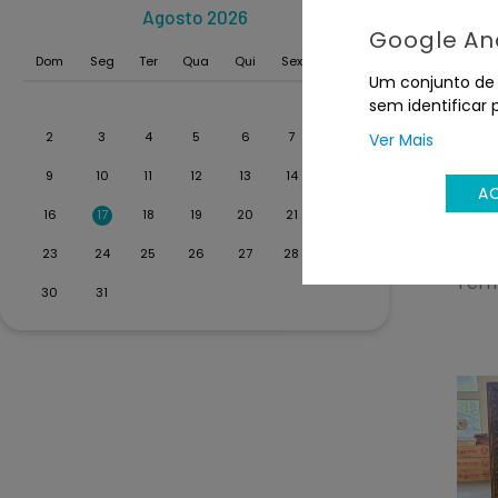
Agosto 2026
<
>
Google Ana
Dom
Seg
Ter
Qua
Qui
Sex
Sáb
Um conjunto de c
1
sem identificar 
2
3
4
5
6
7
8
Ver Mais
9
10
11
12
13
14
15
A
Sof
16
17
18
19
20
21
22
tec
23
24
25
26
27
28
29
Term
30
31