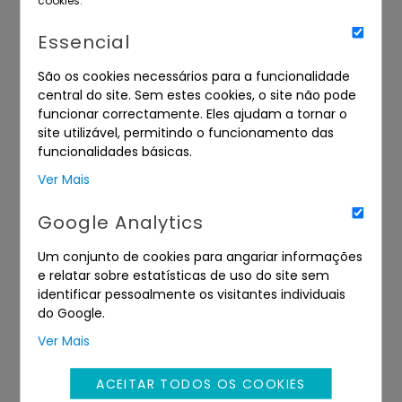
cookies.
Essencial
São os cookies necessários para a funcionalidade
central do site. Sem estes cookies, o site não pode
funcionar correctamente. Eles ajudam a tornar o
site utilizável, permitindo o funcionamento das
Moldura (medidas: 140x165)
funcionalidades básicas.
Ver Mais
Termina a 07/09/2026 11:30
Google Analytics
Um conjunto de cookies para angariar informações
e relatar sobre estatísticas de uso do site sem
+1
identificar pessoalmente os visitantes individuais
do Google.
Ver Mais
ACEITAR TODOS OS COOKIES