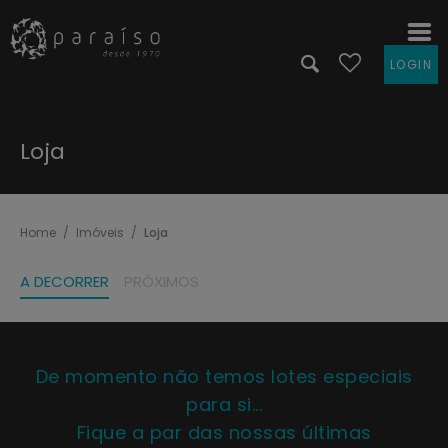
LOGIN
Loja
Home
Imóveis
Loja
A DECORRER
PRÓXIMOS
De momento não temos lotes especiais
para si...
Fique a par das nossas últimas