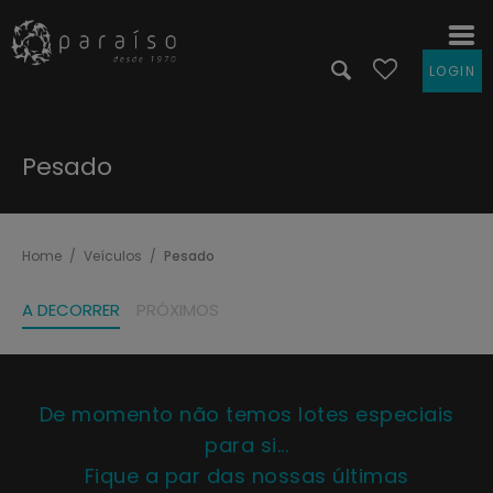
LOGIN
Pesado
Home
Veículos
Pesado
A DECORRER
PRÓXIMOS
De momento não temos lotes especiais
para si...
Fique a par das nossas últimas