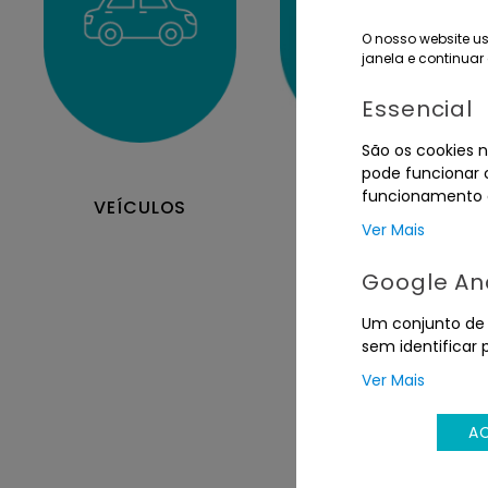
O nosso website us
janela e continuar 
Essencial
São os cookies n
pode funcionar c
funcionamento d
IMÓVEIS
VEÍCULOS
Ver Mais
Google Ana
Um conjunto de c
sem identificar 
Ver Mais
A