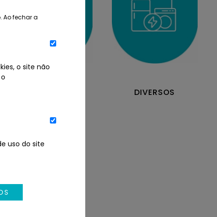
. Ao fechar a
ies, o site não
 o
DIREITOS
DIVERSOS
e uso do site
OS