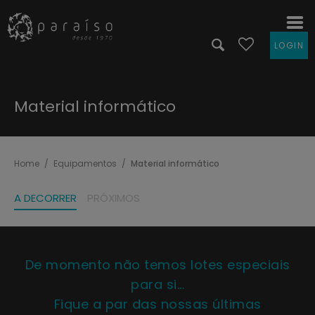
LOGIN
Material informático
Home
Equipamentos
Material informático
A DECORRER
PRÓXIMOS
De momento não temos lotes especiais
para si...
Fique a par das nossas últimas