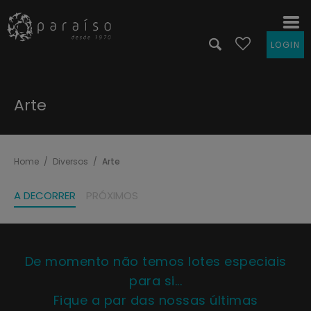
LOGIN
Arte
Home
Diversos
Arte
A DECORRER
PRÓXIMOS
De momento não temos lotes especiais
para si...
Fique a par das nossas últimas