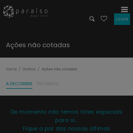
LOGIN
Ações não cotadas
Home
Direitos
Ações não cotadas
A DECORRER
PRÓXIMOS
De momento não temos lotes especiais
para si...
Fique a par das nossas últimas