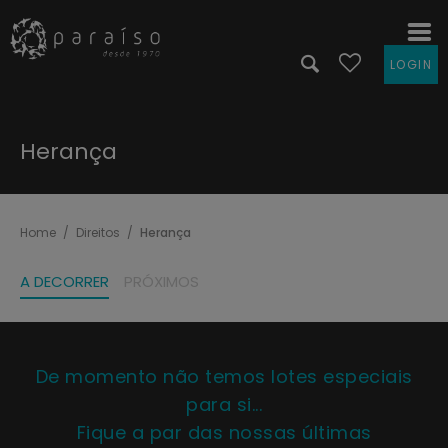
LOGIN
Herança
Home
Direitos
Herança
A DECORRER
PRÓXIMOS
De momento não temos lotes especiais
para si...
Fique a par das nossas últimas