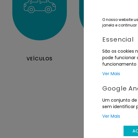
O nosso website us
janela e continuar 
Essencial
São os cookies n
pode funcionar c
IMÓVEIS
VEÍCULOS
funcionamento d
Ver Mais
Google Ana
Um conjunto de c
sem identificar 
Ver Mais
A