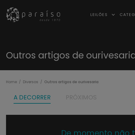
LEILÕES
CATEG
Outros artigos de ourivesari
Home
Diversos
Outros artigos de ourivesaria
A DECORRER
PRÓXIMOS
De momento não tem