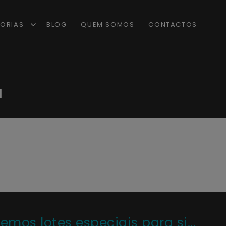
ORIAS
BLOG
QUEM SOMOS
CONTACTOS
a
os lotes especiais para si...