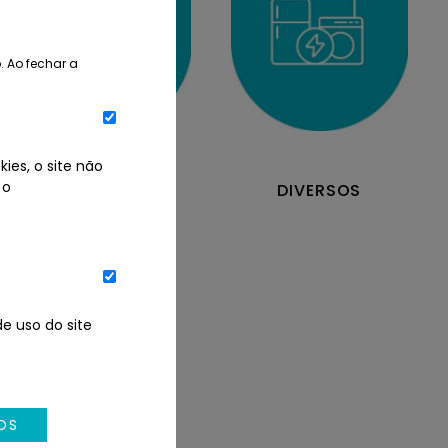
. Ao fechar a
ies, o site não
 o
DIREITOS
DIVERSOS
e uso do site
OS