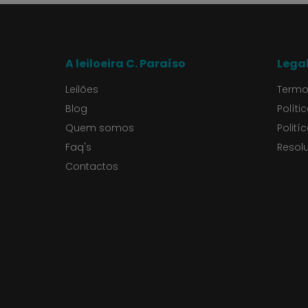
A leiloeira C. Paraíso
Lega
Leilões
Termo
Blog
Políti
Quem somos
Polití
Faq's
Resolu
Contactos