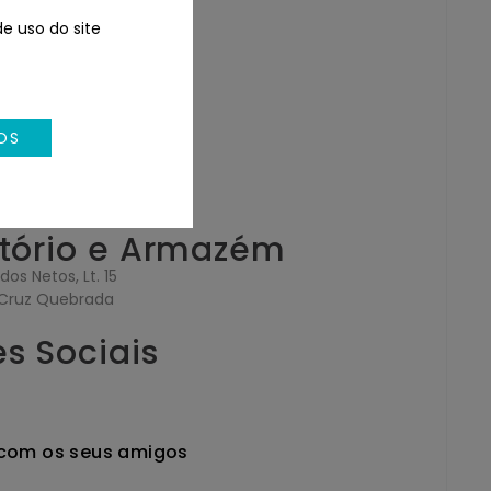
e uso do site
e
OS
de, 2 R/C Dto
isboa
itório e Armazém
dos Netos, Lt. 15
Cruz Quebrada
s Sociais
 com os seus amigos