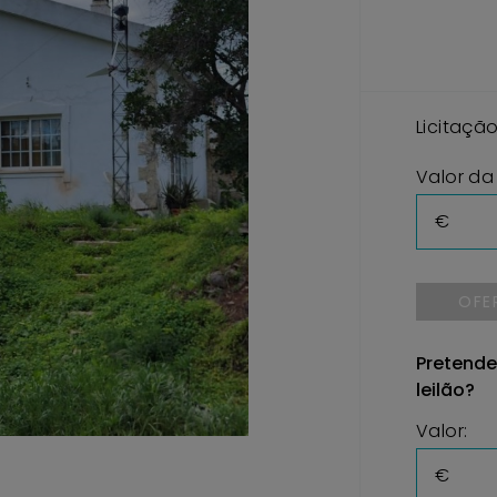
Licitaçã
Valor da
€
OFE
Pretende
leilão?
Valor:
€