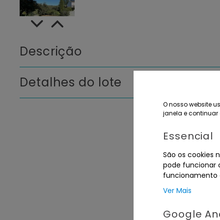
Descrição
Detalhes do lote
O nosso website us
janela e continuar 
Essencial
São os cookies n
pode funcionar c
funcionamento d
Ver Mais
Google Ana