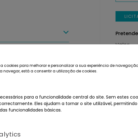
LICI
Pretende
Valor:
€
a cookies para melhorar e personalizar a sua experiência de navegação
a navegar, está a consentir a utilização de cookies.
LICI
Calculado
ecessários para a funcionalidade central do site. Sem estes cook
orrectamente. Eles ajudam a tornar o site utilizável, permitindo
as funcionalidades básicas.
Pedido de
Catál
lytics