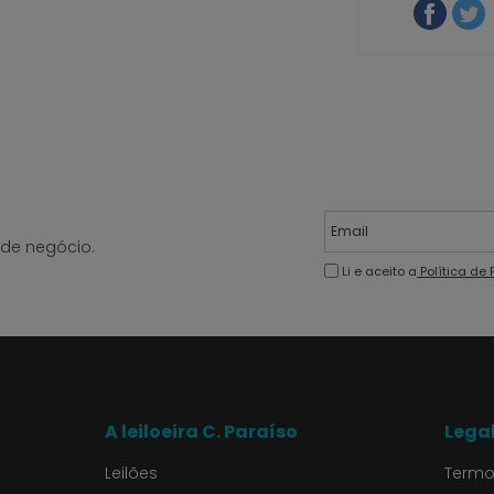
de negócio.
Li e aceito a
Política de
A leiloeira C. Paraíso
Lega
Leilões
Termo