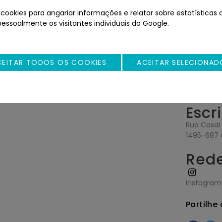
ookies para angariar informações e relatar sobre estatísticas d
pessoalmente os visitantes individuais do Google.
Sed
CEITAR TODOS OS COOKIES
ACEITAR SELECIONAD
Rua Andra
1170-015 L
Escr
Rua Casal 
1495-687 
Rede
Instagram
Partilhe