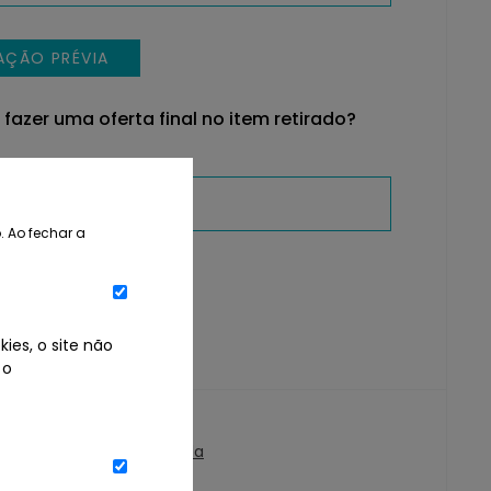
TAÇÃO PRÉVIA
 fazer uma oferta final no item retirado?
. Ao fechar a
TAÇÃO PRÉVIA
ra
ies, o site não
 o
 Informação
ogo e Condições de Venda