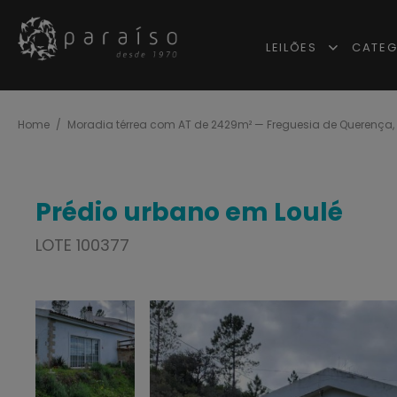
LEILÕES
CATEG
Home
Moradia térrea com AT de 2429m² — Freguesia de Querença,
Prédio urbano em Loulé
LOTE 100377